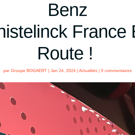
Benz
istelinck France
Route !
par
Groupe BOGAERT
|
Jan 24, 2024
|
Actualités
|
0 commentaires