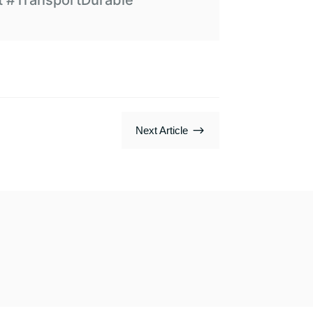
t #TransportDurable
$
Next Article