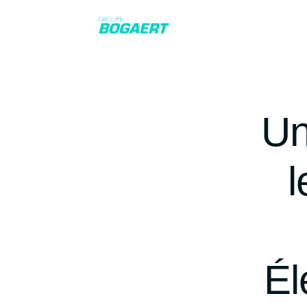
Un
l
Él